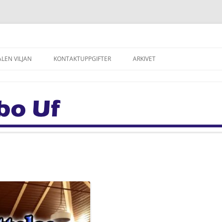
LEN VILJAN
KONTAKTUPPGIFTER
ARKIVET
ALEN VILJAN
NYHETSARKIV
TNING PÅ VILJAN
ARKIV: BYABLADE
– HISTORIK
ARKIV: ÅRSBERÄTTELSER
NNASTO