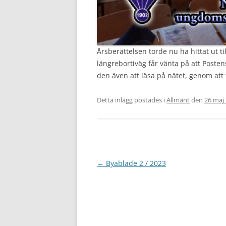
Årsberättelsen torde nu ha hittat ut t
längrebortiväg får vänta på att Postens
den även att läsa på nätet, genom att 
Detta inlägg postades i
Allmänt
den
26 maj
Inläggsnavigering
←
Byablade 2 / 2023