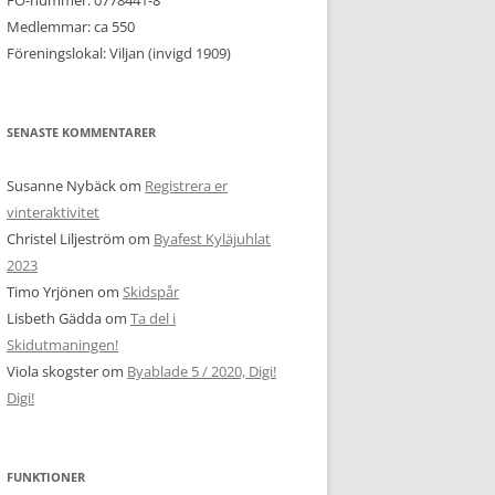
FO-nummer: 0778441-8
Medlemmar: ca 550
Föreningslokal: Viljan (invigd 1909)
SENASTE KOMMENTARER
Susanne Nybäck
om
Registrera er
vinteraktivitet
Christel Liljeström
om
Byafest Kyläjuhlat
2023
Timo Yrjönen
om
Skidspår
Lisbeth Gädda
om
Ta del i
Skidutmaningen!
Viola skogster
om
Byablade 5 / 2020, Digi!
Digi!
FUNKTIONER