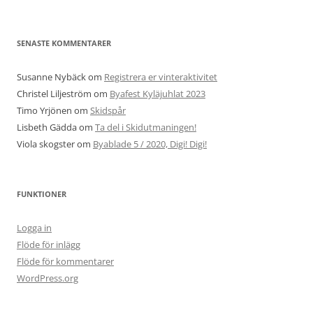
SENASTE KOMMENTARER
Susanne Nybäck
om
Registrera er vinteraktivitet
Christel Liljeström
om
Byafest Kyläjuhlat 2023
Timo Yrjönen
om
Skidspår
Lisbeth Gädda
om
Ta del i Skidutmaningen!
Viola skogster
om
Byablade 5 / 2020, Digi! Digi!
FUNKTIONER
Logga in
Flöde för inlägg
Flöde för kommentarer
WordPress.org