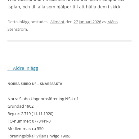
isplan, och till alla som hjälper till att hålla dem i skick!
Detta inlägg postades i
Allmänt
den
27 januari 2026
av
Måns
Stenström
.
Inläggsnavigering
←
Äldre inlägg
NORRA SIBBO UF – SNABBFAKTA
Norra Sibbo Ungdomsförening NSU r.f
Grundad 1902
Reg.nr: 2.719 (11.11.1920)
FO-nummer: 0778441-8
Medlemmar: ca 550
Föreningslokal: Viljan (invigd 1909)