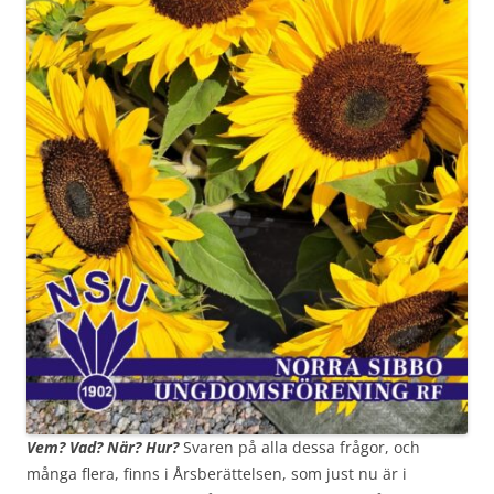
Vem? Vad? När? Hur?
Svaren på alla dessa frågor, och
många flera, finns i Årsberättelsen, som just nu är i