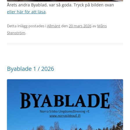
Årets andra Byablad, var så goda. Tryck på bilden ovan
eller här för att läsa
.
Detta inlägg postades i
Allmänt
den
20 mars 2026
av
Måns
Stenström
.
Byablade 1 / 2026