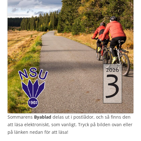
Sommarens
Byablad
delas ut i postlådor, och så finns den
att läsa elektroniskt, som vanligt. Tryck på bilden ovan eller
på länken nedan för att läsa!