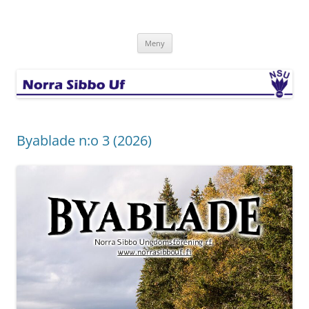
Hoppa
till
Norra Sibbo Uf
innehåll
Meny
Byablade n:o 3 (2026)