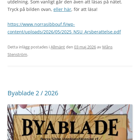
utdelning. Som vanligt går den även att läsas på nätet.
Tryck på bilden ovan,
eller här
, för att läsa!
https://www.norrasibbouf.fi/wp-
content/uploads/2026/05/2025_NSU_Arsberattelse.pdf
Detta inlägg postades i
Allmänt
den
03 maj 2026
av
Måns
Stenström
.
Byablade 2 / 2026