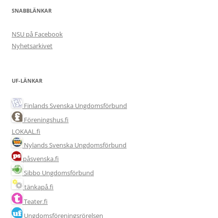
SNABBLÄNKAR
NSU på Facebook
Nyhetsarkivet
UF-LÄNKAR
Finlands Svenska Ungdomsförbund
Föreningshus.fi
LOKAAL.fi
Nylands Svenska Ungdomsförbund
påsvenska.fi
Sibbo Ungdomsförbund
tänkapå.fi
Teater.fi
Ungdomsföreningsrörelsen