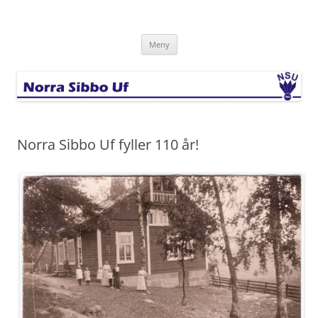
Hoppa
till
Norra Sibbo Uf
innehåll
Meny
Norra Sibbo Uf fyller 110 år!