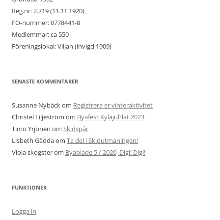
Reg.nr: 2.719 (11.11.1920)
FO-nummer: 0778441-8
Medlemmar: ca 550
Föreningslokal: Viljan (invigd 1909)
SENASTE KOMMENTARER
Susanne Nybäck
om
Registrera er vinteraktivitet
Christel Liljeström
om
Byafest Kyläjuhlat 2023
Timo Yrjönen
om
Skidspår
Lisbeth Gädda
om
Ta del i Skidutmaningen!
Viola skogster
om
Byablade 5 / 2020, Digi! Digi!
FUNKTIONER
Logga in