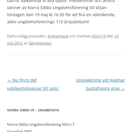
Därför välkomnar vi alla bybor, medlemmar och andra
vänner av Norra Sibbo Ungdomsförening till Viljan
lördagen den 19 maj kl.16.00 för att fira en välmående,
aktiv ungdomsförenings 110 årsjubileum!
Detta inlägg postades i
Evenemang
och märktes
NSU110
den
13
maj 2012
av
Sekreteraren
.
Inläggsnavigering
←
Nu finns det
Uppvaktning vid Hjalmar
jubileumslippisar till salu!
Gustafssons grav
→
NORRA SIBBO UF – SNABBFAKTA
Norra Sibbo Ungdomsförening NSU r.f
Grundad 1902