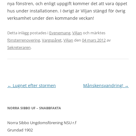
nya fönstren, och enligt uppgift kommer det att vara öppet
hus under installationen. I övrigt är Viljan stängd för övrig
verksamhet under den kommande veckan!
Detta inlägg postades i
Evenemang
,
Viljan
och märktes
fönsterrenovering
,
Vargspåret
,
Viljan
den
04 mars 2012
av
Sekreteraren
.
Inläggsnavigering
←
Lugnet efter stormen
Månskensvandring!
→
NORRA SIBBO UF – SNABBFAKTA
Norra Sibbo Ungdomsförening NSU r.f
Grundad 1902