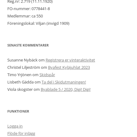
Reg.nr: 2.719 (11.11.1920)
FO-nummer: 0778441-8
Medlemmar: ca 550
Föreningslokal: Viljan (invigd 1909)
SENASTE KOMMENTARER
Susanne Nybäck
om
Registrera er vinteraktivitet
Christel Liljeström
om
Byafest Kyläjuhlat 2023
Timo Yrjönen
om
Skidspår
Lisbeth Gädda
om
Ta del i Skidutmaningen!
Viola skogster
om
Byablade 5 / 2020, Digi! Digi!
FUNKTIONER
Logga in
Flöde för inlägg