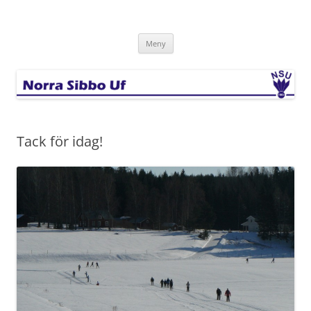
Hoppa
till
Norra Sibbo Uf
innehåll
Meny
Tack för idag!