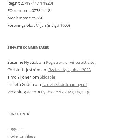
Reg.nr: 2.719 (11.11.1920)
FO-nummer: 0778441-8
Medlemmar: ca 550
Föreningslokal: Viljan (invigd 1909)
SENASTE KOMMENTARER
Susanne Nybäck
om
Registrera er vinteraktivitet
Christel Liljeström
om
Byafest Kyläjuhlat 2023
Timo Yrjönen
om
Skidspår
Lisbeth Gädda
om
Ta del i Skidutmaningen!
Viola skogster
om
Byablade 5 / 2020, Digi! Digi!
FUNKTIONER
Logga in
Flöde för inlägg