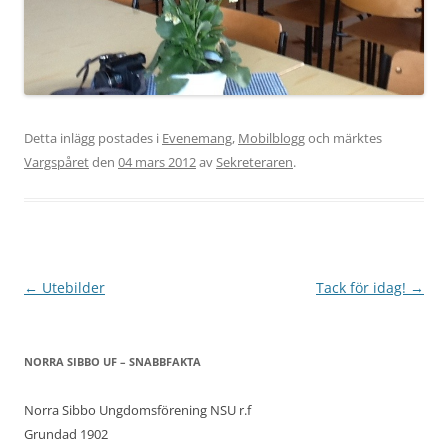
Detta inlägg postades i
Evenemang
,
Mobilblogg
och märktes
Vargspåret
den
04 mars 2012
av
Sekreteraren
.
Inläggsnavigering
←
Utebilder
Tack för idag!
→
NORRA SIBBO UF – SNABBFAKTA
Norra Sibbo Ungdomsförening NSU r.f
Grundad 1902