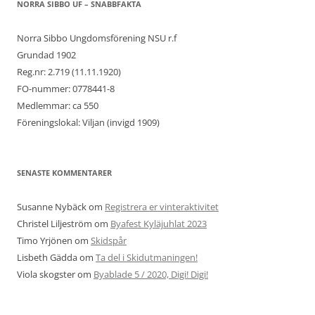
NORRA SIBBO UF – SNABBFAKTA
Norra Sibbo Ungdomsförening NSU r.f
Grundad 1902
Reg.nr: 2.719 (11.11.1920)
FO-nummer: 0778441-8
Medlemmar: ca 550
Föreningslokal: Viljan (invigd 1909)
SENASTE KOMMENTARER
Susanne Nybäck
om
Registrera er vinteraktivitet
Christel Liljeström
om
Byafest Kyläjuhlat 2023
Timo Yrjönen
om
Skidspår
Lisbeth Gädda
om
Ta del i Skidutmaningen!
Viola skogster
om
Byablade 5 / 2020, Digi! Digi!