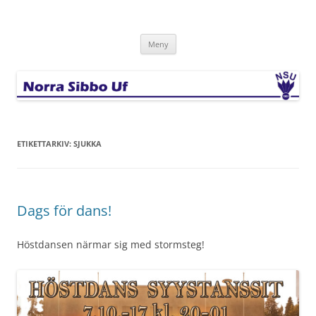
Hoppa
till
Norra Sibbo Uf
innehåll
Meny
ETIKETTARKIV:
SJUKKA
Dags för dans!
Höstdansen närmar sig med stormsteg!