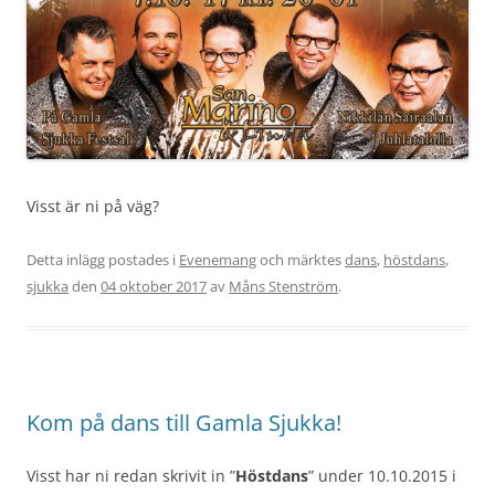
Visst är ni på väg?
Detta inlägg postades i
Evenemang
och märktes
dans
,
höstdans
,
sjukka
den
04 oktober 2017
av
Måns Stenström
.
Kom på dans till Gamla Sjukka!
Visst har ni redan skrivit in ”
Höstdans
” under 10.10.2015 i