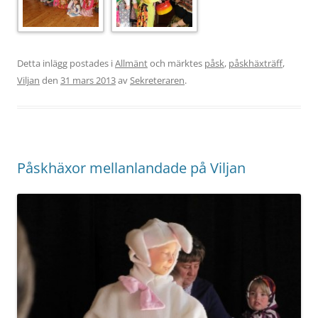
Detta inlägg postades i
Allmänt
och märktes
påsk
,
påskhäxträff
,
Viljan
den
31 mars 2013
av
Sekreteraren
.
Påskhäxor mellanlandade på Viljan