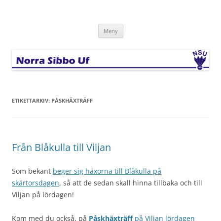
Hoppa
till
Norra Sibbo Uf
innehåll
Meny
ETIKETTARKIV:
PÅSKHÄXTRÄFF
Från Blåkulla till Viljan
Som bekant
beger sig häxorna till Blåkulla på
skärtorsdagen
, så att de sedan skall hinna tillbaka och till
Viljan på lördagen!
Kom med du också, på
Påskhäxträff
på Viljan lördagen