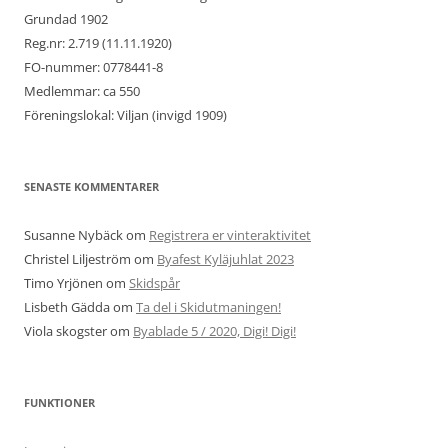
Grundad 1902
Reg.nr: 2.719 (11.11.1920)
FO-nummer: 0778441-8
Medlemmar: ca 550
Föreningslokal: Viljan (invigd 1909)
SENASTE KOMMENTARER
Susanne Nybäck
om
Registrera er vinteraktivitet
Christel Liljeström
om
Byafest Kyläjuhlat 2023
Timo Yrjönen
om
Skidspår
Lisbeth Gädda
om
Ta del i Skidutmaningen!
Viola skogster
om
Byablade 5 / 2020, Digi! Digi!
FUNKTIONER