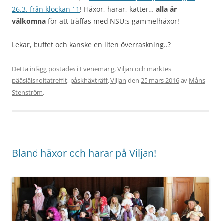
26.3. från klockan 11
! Häxor, harar, katter…
alla är
välkomna
för att träffas med NSU:s gammelhäxor!
Lekar, buffet och kanske en liten överraskning..?
Detta inlägg postades i
Evenemang
,
Viljan
och märktes
pääsiäisnoitatreffit
,
påskhäxträff
,
Viljan
den
25 mars 2016
av
Måns
Stenström
.
Bland häxor och harar på Viljan!