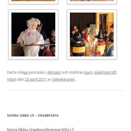
Detta inlägg postades i
Allmänt
och märktes
barn
,
påskhäxträff
,
Viljan
den
23 april 2011
av
Sekreteraren
.
NORRA SIBBO UF – SNABBFAKTA
Norra Sibbo Ungdomsförening NSU r.f