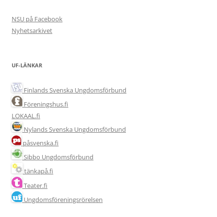
NSU på Facebook
Nyhetsarkivet
UF-LÄNKAR
Finlands Svenska Ungdomsförbund
Föreningshus.fi
LOKAAL.fi
Nylands Svenska Ungdomsförbund
påsvenska.fi
Sibbo Ungdomsförbund
tänkapå.fi
Teater.fi
Ungdomsföreningsrörelsen