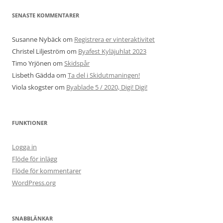
SENASTE KOMMENTARER
Susanne Nybäck
om
Registrera er vinteraktivitet
Christel Liljeström
om
Byafest Kyläjuhlat 2023
Timo Yrjönen
om
Skidspår
Lisbeth Gädda
om
Ta del i Skidutmaningen!
Viola skogster
om
Byablade 5 / 2020, Digi! Digi!
FUNKTIONER
Logga in
Flöde för inlägg
Flöde för kommentarer
WordPress.org
SNABBLÄNKAR