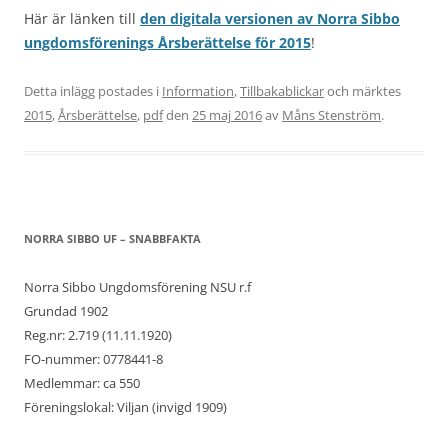
Här är länken till
den digitala versionen av Norra Sibbo
ungdomsförenings Årsberättelse för 2015
!
Detta inlägg postades i
Information
,
Tillbakablickar
och märktes
2015
,
Årsberättelse
,
pdf
den
25 maj 2016
av
Måns Stenström
.
NORRA SIBBO UF – SNABBFAKTA
Norra Sibbo Ungdomsförening NSU r.f
Grundad 1902
Reg.nr: 2.719 (11.11.1920)
FO-nummer: 0778441-8
Medlemmar: ca 550
Föreningslokal: Viljan (invigd 1909)