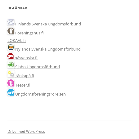
UF-LÄNKAR
Finlands Svenska Ungdomsförbund
Föreningshus.fi
LOKAAL.fi
Nylands Svenska Ungdomsförbund
påsvenska.fi
Sibbo Ungdomsförbund
tänkapå.fi
Teater.fi
Ungdomsföreningsrörelsen
Drivs med WordPress