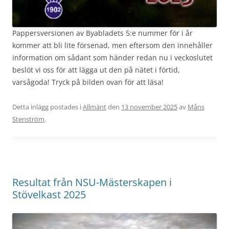
Pappersversionen av Byabladets 5:e nummer för i år
kommer att bli lite försenad, men eftersom den innehåller
information om sådant som händer redan nu i veckoslutet
beslöt vi oss för att lägga ut den på nätet i förtid,
varsågoda! Tryck på bilden ovan för att läsa!
Detta inlägg postades i
Allmänt
den
13 november 2025
av
Måns
Stenström
.
Resultat från NSU-Mästerskapen i
Stövelkast 2025