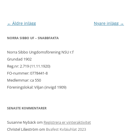
Inläggsnavigering
←
Äldre inlägg
Nyare inlägg
→
NORRA SIBBO UF – SNABBFAKTA
Norra Sibbo Ungdomsförening NSU r.f
Grundad 1902
Reg.nr: 2.719 (11.11.1920)
FO-nummer: 0778441-8
Medlemmar: ca 550
Föreningslokal: Viljan (invigd 1909)
SENASTE KOMMENTARER
Susanne Nybäck
om
Registrera er vinteraktivitet
Christel Liljeström
om
Byafest Kyläjuhlat 2023