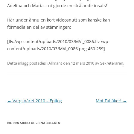
Adelina och Maria – ni gjorde en strålande insats!
Här under ännu en kort videosnutt som kanske kan
förmedla en del av stämningen:
[flv:/wp-content/uploads/2010/03/MVI_0086.flv /wp-
content/uploads/2010/03/MVI_0086.png 460 259]
Detta inlägg postades i
Allmänt
den
12 mars 2010
av
Sekreteraren
.
Inläggsnavigering
←
Vargspåret 2010 – Epilog
Mot Fallåker!
→
NORRA SIBBO UF – SNABBFAKTA