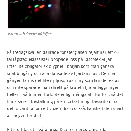
Blixtar och dunder på Viljan
På fredagskvällen dallrade fönsterglasen rejält när ett 40-
tal lågstadieklassister poppade loss på Discotek Viljan.
Efter lite obligatorisk blyghet i början kom man ganska
snabbt igång och alla dansade av hjärtans lust. Den här
gången fanns det lite ny ljusutrustning som kunde testas,
och inte sparade man direkt på krutet i ljudanläggningen
heller. Två timmar förlöpte enligt många allt för fort, så det
finns säkert beställning på en fortsättning. Dessutom har
det ju varit tal om ett vuxen-disco också, kanske tiden snart
är mogen för det!
Ett stort tack till våra unga DJ:ar och programvärdar