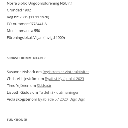
Norra Sibbo Ungdomsförening NSU r.f
Grundad 1902
Reg.nr: 2.719 (11.11.1920)
FO-nummer: 0778441-8
Medlemmar: ca 550
Föreningslokal: Viljan (invigd 1909)
SENASTE KOMMENTARER
Susanne Nybäck
om
Registrera er vinteraktivitet
Christel Liljeström
om
Byafest Kyläjuhlat 2023
Timo Yrjönen
om
Skidspår
Lisbeth Gädda
om
Ta del i Skidutmaningen!
Viola skogster
om
Byablade 5 / 2020, Digi! Digi!
FUNKTIONER