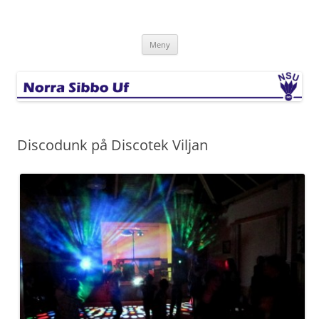
Hoppa
till
Norra Sibbo Uf
innehåll
Meny
Discodunk på Discotek Viljan