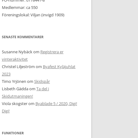
FO-nummer: 0778441-8
Medlemmar: ca 550
Föreningslokal: Viljan (invigd 1909)
SENASTE KOMMENTARER
Susanne Nybäck
om
Registrera er
vinteraktivitet
Christel Liljeström
om
Byafest Kyläjuhlat
2023
Timo Yrjönen
om
Skidspår
Lisbeth Gädda
om
Ta del i
Skidutmaningen!
Viola skogster
om
Byablade 5 / 2020, Digi!
Digi!
FUNKTIONER