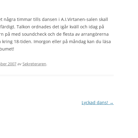
t några timmar tills dansen i A.I.Virtanen-salen skall
 färdigt. Talkon ordnades det igår kväll och idag på
rn på med soundcheck och de flesta av arrangörerna
sen kring 18-tiden. Imorgon eller på måndag kan du läsa
albumet!
ober 2007
av
Sekreteraren
.
Lyckad dans!
→