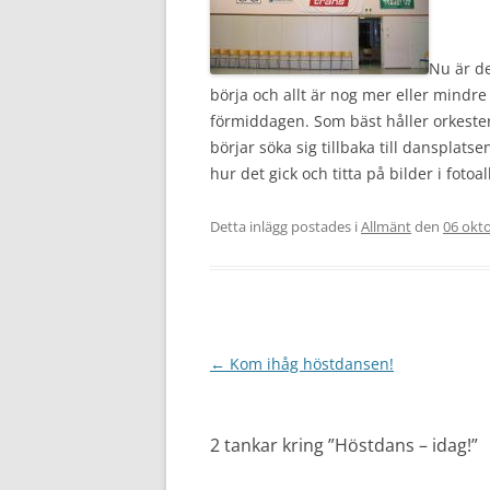
Nu är de
börja och allt är nog mer eller mindre
förmiddagen. Som bäst håller orkeste
börjar söka sig tillbaka till dansplat
hur det gick och titta på bilder i foto
Detta inlägg postades i
Allmänt
den
06 okt
Inläggsnavigering
←
Kom ihåg höstdansen!
2 tankar kring ”
Höstdans – idag!
”