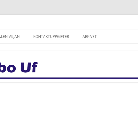
LEN VILJAN
KONTAKTUPPGIFTER
ARKIVET
ALEN VILJAN
NYHETSARKIV
TNING PÅ VILJAN
ARKIV: BYABLADE
– HISTORIK
ARKIV: ÅRSBERÄTTELSER
NNASTO