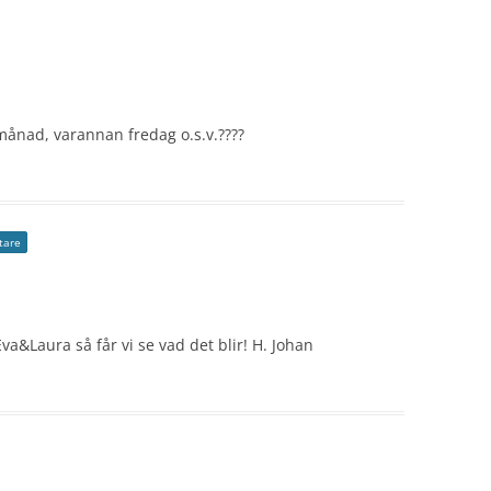
e månad, varannan fredag o.s.v.????
ttare
Eva&Laura så får vi se vad det blir! H. Johan